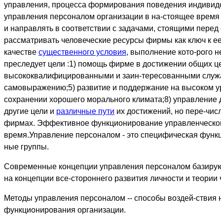
управления, процесса формирования поведения индивидо
управления персоналом организации в на-стоящее время 
и направлять в соответствии с задачами, стоящими пере
рассматривать человеческие ресурсы фирмы как ключ к е
качестве
существенного условия
, выполнение кото-рого 
преследует цели :1) помощь фирме в достижении общих ц
высококвалифицированными и заин-тересованными служащ
самовыражению;5) развитие и поддержание на высоком уро
сохранении хорошего морального климата;8) управление 
другие цели и
различные пути
их достижений, но пере-чи
фирмах. Эффективное функционирование управленческой 
время.Управление персоналом - это специфическая функц
ные группы.
Современные концепции управления персоналом базируютс
на концепции все-стороннего развития личности и теории
Методы управления персоналом -- способы воздей-ствия 
функционирования организации.