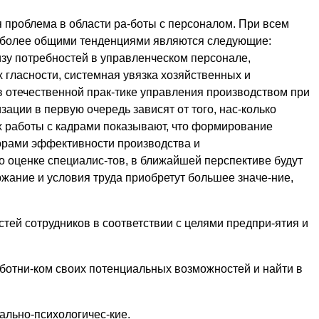
 проблема в области ра-боты с персоналом. При всем
иболее общими тенденциями являются следующие:
изу потребностей в управленческом персонале,
гласности, системная увязка хозяйственных и
 отечественной прак-тике управления производством при
зации в первую очередь зависят от того, нас-колько
х работы с кадрами показывают, что формирование
орами эффективности производства и
о оценке специалис-тов, в ближайшей перспективе будут
ржание и условия труда приобретут большее значе-ние,
ей сотрудников в соответствии с целями предпри-ятия и
аботни-ком своих потенциальных возможностей и найти в
ально-психологичес-кие.