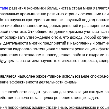
тапе
развития экономики большинства стран мира является
в различных промышленно развитых странах основными на
отка научных критериев их оценки, научный подход к анал
е-ние обоснованности кадровых решений и расширение их 
вой политики. Эти общие тенденции должны учитываться в
нет оспаривать утверждение о том, что доходы любой органи
ы деятельности многих предприятий и накопленный опыт и
качества кадрового по-тенциала являются решающими факт
правления персоналом и повседневная работа с кадрами, п
будущем, с развитием научно-технического прогресса, соде
является наиболее эффективное использование спо-собност
жение эффективности деятельности фирмы.
т в способности создать условия для реализации каждым р
йствия на чело-века в целях решения стоящих задач.
ения персоналом: административные, экономические и соци