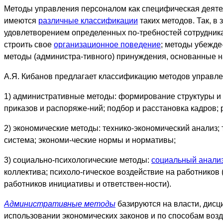
Методы управления персоналом как специфическая деят
имеются
различные классификации
таких методов. Так, в
удовлетворением определенных по-требностей сотрудника
строить свое
организационное поведение
; методы убежде
методы (администра-тивного) принуждения, основанные н
А.Я. Кибанов предлагает классификацию методов управлен
1) административные методы: формирование структуры и 
приказов и распоряже-ний; подбор и расстановка кадров;
2) экономические методы: технико-экономический анализ; 
система; экономи-ческие нормы и нормативы;
3) социально-психологические методы:
социальный анали
коллектива; психоло-гическое воздействие на работников
работников инициативы и ответствен-ности).
Административные методы
базируются на власти, дисц
использовании экономических законов и по способам воз