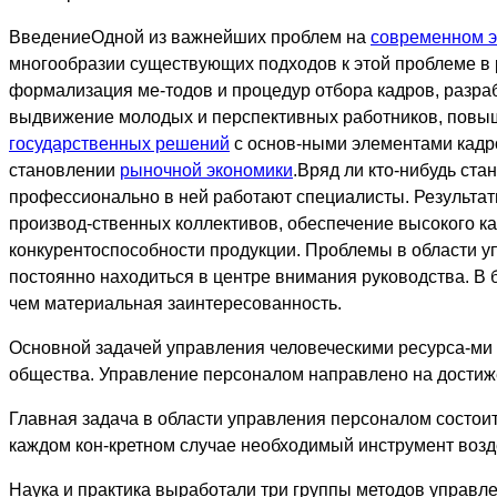
ВведениеОдной из важнейших проблем на
современном э
многообразии существующих подходов к этой проблеме 
формализация ме-тодов и процедур отбора кадров, разраб
выдвижение молодых и перспективных работников, повыш
государственных решений
с основ-ными элементами кадро
становлении
рыночной экономики
.Вряд ли кто-нибудь ста
профессионально в ней работают специалисты. Результат
производ-ственных коллективов, обеспечение высокого 
конкурентоспособности продукции. Проблемы в области у
постоянно находиться в центре внимания руководства. В 
чем материальная заинтересованность.
Основной задачей управления человеческими ресурса-ми 
общества. Управление персоналом направлено на дости
Главная задача в области управления персоналом состои
каждом кон-кретном случае необходимый инструмент возде
Наука и практика выработали три группы методов управл