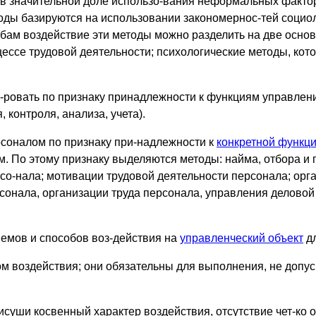
я в значительной доле использо-вания неформальных фактор
ды базируются на использовании закономернос-тей социол
обам воздействие эти методы можно разделить на две осно
ессе трудовой деятельности; психологические методы, кот
ровать по признаку принадлежности к функциям управлени
 контроля, анализа, учета).
соналом по признаку при-надлежности к
конкретной функц
м. По этому признаку выделяются методы: найма, отбора и
со-нала; мотивации трудовой деятельности персонала; орг
рсонала, организации труда персонала, управления делов
иемов и способов воз-действия на
управленческий объект
дл
 воздействия; они обязательны для выполнения, не допус
уши косвенный характер воздействия, отсутствие чет-ко о