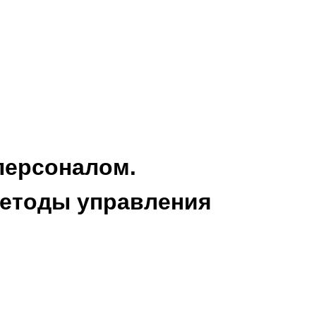
персоналом.
методы управления