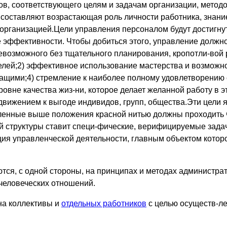
в, соответствующего целям и задачам организации, метод
составляют возрастающая роль личности работника, знани
д организацией.Цели управления персоналом будут достигн
е эффективности. Чтобы добиться этого, управление должн
невозможного без тщательного планирования, кропотли-вой
елей;2) эффективное использование мастерства и возможн
ими;4) стремление к наиболее полному удовлетворению с
вне качества жиз-ни, которое делает желанной работу в э
движением к выгоде индивидов, групп, общества.Эти цели 
сленные выше положения красной нитью должны проходить 
структуры ставит специ-фические, верифицируемые задач
ия управленческой деятельности, главным объектом котор
я, с одной стороны, на принципах и методах администрати
 человеческих отношений.
на коллективы и
отдельных работников
с целью осуществ-ле