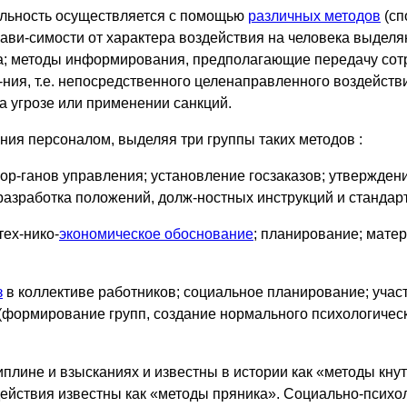
ельность осуществляется с помощью
различных методов
(сп
 зави-симости от характера воздействия на человека выдел
; методы информирования, предполагающие передачу сотр
-ния, т.е. непосредственного целенаправленного воздейств
а угрозе или применении санкций.
ия персоналом, выделяя три группы таких методов :
ор-ганов управления; установление госзаказов; утвержден
 разработка положений, долж-ностных инструкций и стандар
тех-нико-
экономическое обоснование
; планирование; мате
з
в коллективе работников; социальное планирование; учас
 (формирование групп, создание нормального психологическ
иплине и взысканиях и известны в истории как «методы кн
действия известны как «методы пряника». Социально-психо