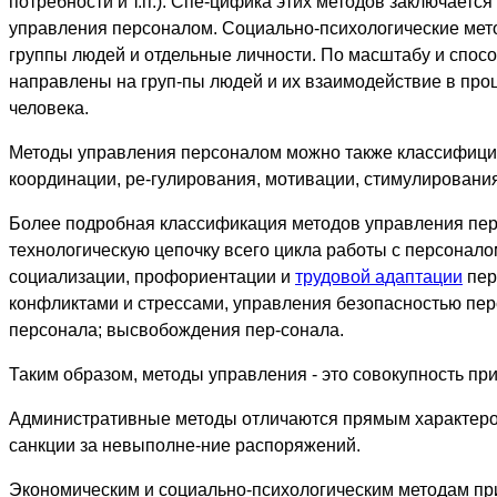
потребности и т.п.). Спе-цифика этих методов заключаетс
управления персоналом. Социально-психологические мето
группы людей и отдельные личности. По масштабу и спос
направлены на груп-пы людей и их взаимодействие в проц
человека.
Методы управления персоналом можно также классифици-
координации, ре-гулирования, мотивации, стимулирования,
Более подробная классификация методов управления пер
технологическую цепочку всего цикла работы с персонало
социализации, профориентации и
трудовой адаптации
пер
конфликтами и стрессами, управления безопасностью пе
персонала; высвобождения пер-сонала.
Таким образом, методы управления - это совокупность пр
Административные методы отличаются прямым характером
санкции за невыполне-ние распоряжений.
Экономическим и социально-психологическим методам прис