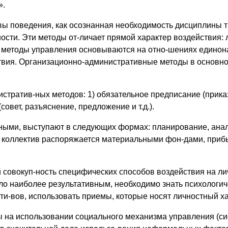
».
 поведения, как осознанная необходимость дисциплины тру
ности. Эти методы от-личает прямой характер воздействия
методы управления основываются на отно-шениях единона
твия. Организационно-административные методы в основном
тив-ных методов: 1) обязательное предписание (приказ, за
овет, разъяснение, предложение и т.д.).
ными, выступают в следующих формах: планирование, анал
а коллектив распоряжается материальными фон-дами, прибы
 совокуп-ность специфических способов воздействия на л
ло наиболее результативным, необходимо знать психологич
ти-вов, использовать приемы, которые носят личностный ха
 на использовании социального механизма управления (си