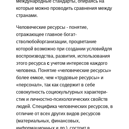
международные стандарты, опи­раясь на
которые можно проводить сравнения между
странами.
Человеческие ресурсы - понятие,
отражающее главное богат­
стволюбойорганизации, процветание
которой возможно при создании условийдля
воспроизводства, развития, использования
этого ре­сурса
с
учетом интересов каждого
человека. Понятие «человеческие ресурсы»
более емкое, чем «трудовые ресурсы» и
«персонал», так как содержит в себе
совокупность социокультурных характери­
стик и личностно-психологических свойств
людей. Специфика человеческих ресурсов, в
отличие от всех других видов ресурсов
(материальных, финансовых,
информационных и др.), состо­ит в