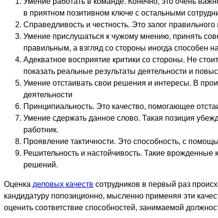
Умение работать в команде. Конечно, это очень важно
в приятном позитивном ключе с остальными сотрудн
Справедливость и честность. Это залог правильного 
Умение прислушаться к чужому мнению, принять сов
правильным, а взгляд со стороны иногда способен 
Адекватное восприятие критики со стороны. Не стои
показать реальные результаты деятельности и повыс
Умение отстаивать свои решения и интересы. В про
деятельности
Принципиальность. Это качество, помогающее отстаи
Умение сдержать данное слово. Такая позиция убежд
работник.
Проявление тактичности. Это способность, с помощ
Решительность и настойчивость. Такие врожденные 
решений.
Оценка
деловых качеств
сотрудников в первый раз происх
кандидатуру попозиционно, мысленно применяя эти качес
оценить соответствие способностей, занимаемой должнос