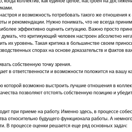
, когда коллектив, как единое целое, настроен на достижен
иками.
настроя и возможность потребовать такого же отношения к 
еты и рекомендации. Нужно понимать, что не всегда прин
наиболее эффективно оценить ситуацию. Важно просто прин
т думать, что критикующий человек настроен абсолютно нег
ить их уровень. Такая критика в большинстве своем прино
изводственных спорах на основе доказательств и фактов в
вать собственную точку зрения.
ает в ответственности и возможности положится на вашу к
ью которой возможно выстроить лучшие отношения в коллек
качества позволяют отстоять собственную позицию и убеди
одит при приеме на работу. Именно здесь, в процессе соб
тва относительно будущего функционала работы. А немного
ти. В процессе оценки решается еще ряд основных задач: