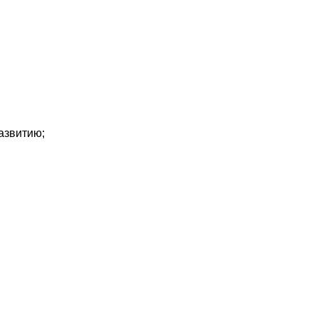
азвитию;