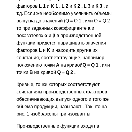
факторов
L 1
и
K 1
,
L
2
и
К 2 , L 3
и
К 3 ,
и
т.д. Если же необходимо увеличить объемы
выпуска до значений (Q = Q 1 , или Q = Q 2
то при заданных коэффициенте
а
и
показателях
α
и
β
в производственной
функции придется наращивать значения
факторов
L
и
K
и находить другие их
сочетания, соответствующие, например,
положению точки
А
на кривой
Q = Q 1
, или
точки
В
на кривой
Q
=
Q
2
.
Кривые, точки которых соответствуют
сочетаниям производственных факторов,
обеспечивающих выпуск одного и того же
объема продукции, называют . Так что на
рис. 1 изображены три изокванты.
Производственные функции входят в