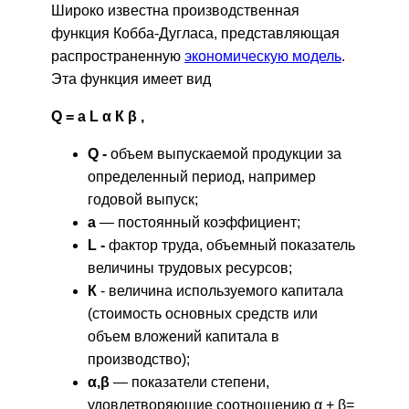
Широко известна производственная
функция Кобба-Дугласа, представляющая
распространенную
экономическую модель
.
Эта функция имеет вид
Q = a L α К β ,
Q
-
объем выпускаемой продукции за
определенный период, например
годовой выпуск;
а
— постоянный коэффициент;
L
-
фактор труда, объемный показатель
величины трудовых ресурсов;
К
- величина используемого капитала
(стоимость основных средств или
объем вложений капитала в
производство);
α,β
— показатели степени,
удовлетворяющие соотношению α + β=