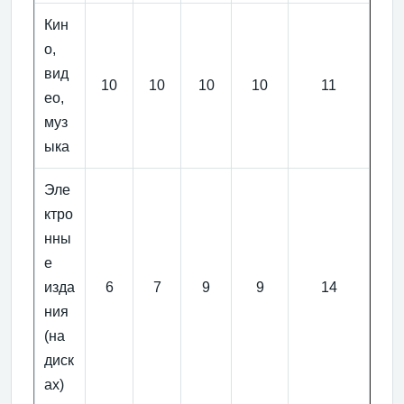
Кин
о,
вид
10
10
10
10
11
ео,
муз
ыка
Эле
ктро
нны
е
изда
6
7
9
9
14
ния
(на
диск
ах)