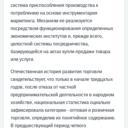
систе­ма приспособления производства к
потреблению на осно­ве инструментария
маркетинга. Механизм ее реализует­ся
посредством функционирования определенных
эконо­мических институтов и, прежде всего,
целостной систе­мы посредничества,
базирующейся на актах купли-про­дажи товара
или услуги.
Отечественная история развития торговли
свидетель­ствует, что только в начале тридцатых
годов, после отка­за от частной
предпринимательской деятельности в на­родном
хозяйстве, национальная статистика оциально
зафиксировала категории - оптовая и розничная
торгов­ля, определив их понятийное содержание.
В предшеству­ющий период четкого